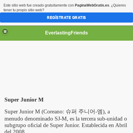
Este sitio web fue creado gratuitamente con
PaginaWebGratis.es
. ¿Quieres
tener tu propio sitio web?
REGÍSTRATE GRATIS
EverlastingFriends
Super Junior M
Super Junior M (Coreano:
슈퍼
주니어
-
엠
), a
menudo denominado SJ-M, es la tercera sub-unidad o
subgrupo oﬁcial de Super Junior. Establecida en Abril
del 2008.